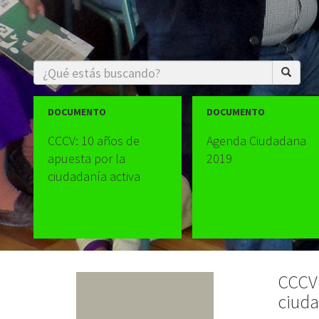
DOCUMENTO
DOCUMENTO
CCCV: 10 años de
Agenda Ciudadana
apuesta por la
2019
ciudadanía activa
CCCV:
ciuda