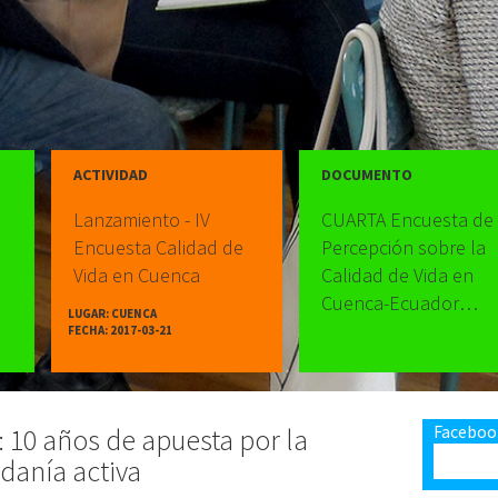
ACTIVIDAD
DOCUMENTO
Lanzamiento - IV
CUARTA Encuesta de
Encuesta Calidad de
Percepción sobre la
Vida en Cuenca
Calidad de Vida en
Cuenca-Ecuador
LUGAR: CUENCA
(2016)
FECHA: 2017-03-21
Faceboo
 10 años de apuesta por la
danía activa