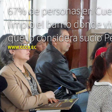
67% de personas en Cue
limpio el barrio donde vi
que lo considera sucio 
WWW.CCCV.EC